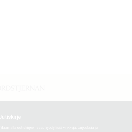
Uutiskirje
ilaamalla uutiskirjeen saat hyödyllisiä vinkkejä, tarjouksia ja