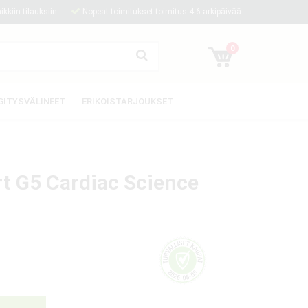
kkiin tilauksiin
Nopeat toimitukset toimitus 4-6 arkipäivää
0
GITYSVÄLINEET
ERIKOISTARJOUKSET
t G5 Cardiac Science