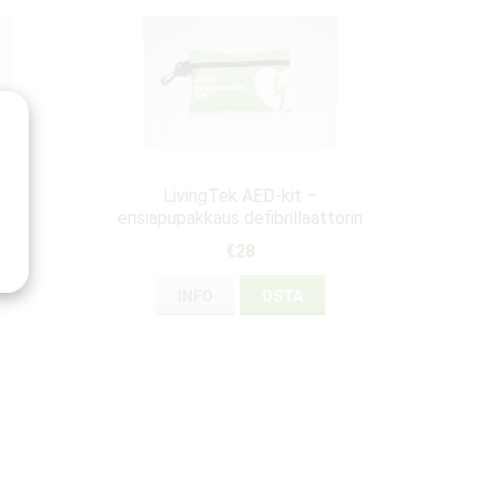
5 -
LivingTek AED-kit –
ensiapupakkaus defibrillaattorin
tueksi
€28
INFO
OSTA