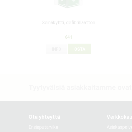
Seinäkyltti, defibrillaattori
€41
INFO
OSTA
Tyytyväisiä asiakkaitamme ovat
Ota yhteyttä
Verkkoka
Ensiaputarvike
Asiakaspalv