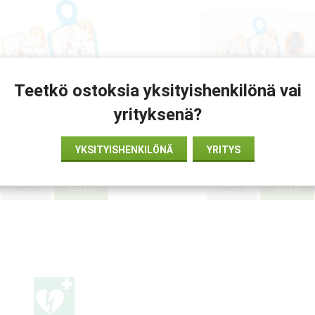
Teetkö ostoksia yksityishenkilönä vai
yrityksenä?
rodi PowerHeart G5 Cardiac
Elektrodi PowerHeart G
Science - Aikuiset
puristustuki - Aikuiset
YKSITYISHENKILÖNÄ
YRITYS
€149
€319
INFO
OSTA
INFO
OSTA