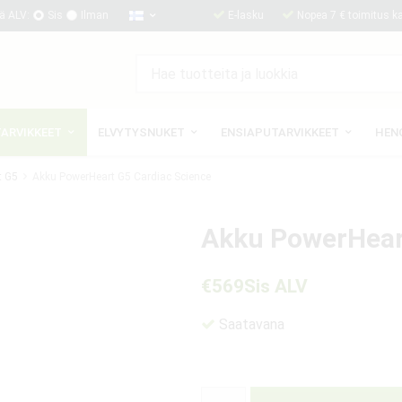
ä ALV:
Sis
Ilman
E-lasku
Nopea 7 € toimitus kai
TARVIKKEET
ELVYTYSNUKET
ENSIAPUTARVIKKEET
HEN
t G5
Akku PowerHeart G5 Cardiac Science
Akku PowerHear
€569
Sis ALV
Saatavana