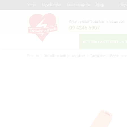
Yritys
Myyntiehdot
Asiakaspalvelu
Blogi
Näyt
Kysymyksiä? Soita meille numeroon:
09 4245 5907
DEFIBRILLAATTORIT JA 
Etusivu
Defibrillaattorit ja tarvikkeet
Tarvikkeet
Powerhear