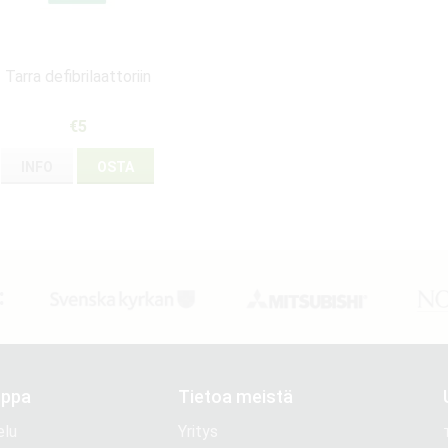
Tarra defibrilaattoriin
€5
INFO
OSTA
:
uppa
Tietoa meistä
elu
Yritys
T