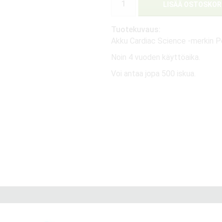
LISÄÄ OSTOSKOR
Tuotekuvaus:
Akku Cardiac Science -merkin Po
Noin 4 vuoden käyttöaika.
Voi antaa jopa 500 iskua.