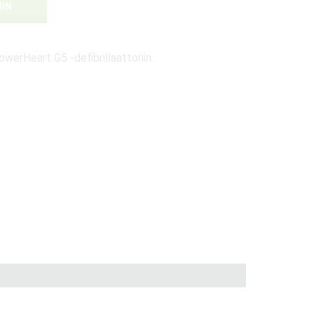
IIN
werHeart G5 -defibrillaattoriin.