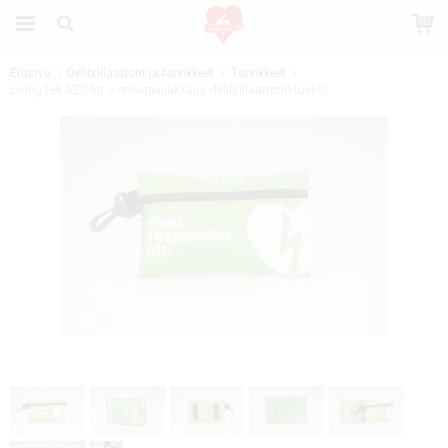
Etusivu
Defibrillaattorit ja tarvikkeet
Tarvikkeet
LivingTek AED-kit – ensiapupakkaus defibrillaattorin tueksi
Tuote on lisätty ostoskoriin