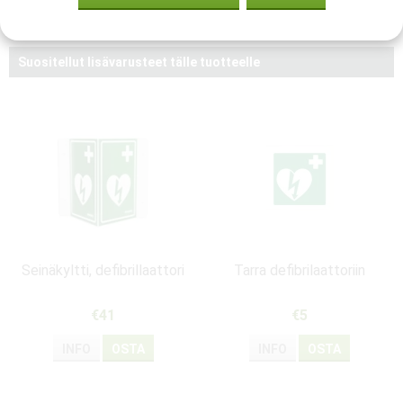
7350150550089
Suositellut lisävarusteet tälle tuotteelle
Seinäkyltti, defibrillaattori
Tarra defibrilaattoriin
€41
€5
INFO
OSTA
INFO
OSTA