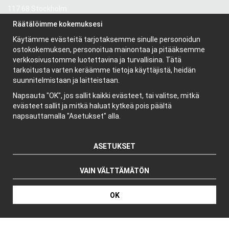
117 68 Stockholm
Ruotsi
Räätälöimme kokemuksesi
Käytämme evästeitä tarjotaksemme sinulle personoidun
Tietoa meistä
ostokokemuksen, personoitua mainontaa ja pitääksemme
verkkosivustomme luotettavina ja turvallisina. Tätä
Yritys
tarkoitusta varten keräämme tietoja käyttäjistä, heidän
Uutiskirje
suunnitelmistaan ja laitteistaan.
Evästeet
Napsauta "OK", jos sallit kaikki evästeet, tai valitse, mitkä
evästeet sallit ja mitkä haluat kytkeä pois päältä
napsauttamalla "Asetukset" alla.
ASETUKSET
Tuottaja: Wikinggruppen
VAIN VÄLTTÄMÄTÖN
OK