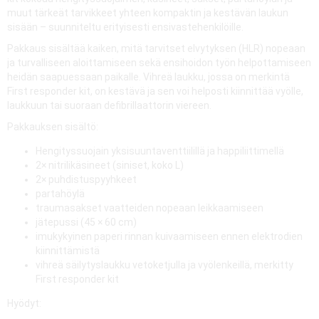
muut tärkeät tarvikkeet yhteen kompaktin ja kestävän laukun
sisään – suunniteltu erityisesti ensivastehenkilöille.
Pakkaus sisältää kaiken, mitä tarvitset elvytyksen (HLR) nopeaan
ja turvalliseen aloittamiseen sekä ensihoidon työn helpottamiseen
heidän saapuessaan paikalle. Vihreä laukku, jossa on merkintä
First responder kit, on kestävä ja sen voi helposti kiinnittää vyölle,
laukkuun tai suoraan defibrillaattorin viereen.
Pakkauksen sisältö:
Hengityssuojain yksisuuntaventtiilillä ja happiliittimellä
2× nitrilikäsineet (siniset, koko L)
2× puhdistuspyyhkeet
partahöylä
traumasakset vaatteiden nopeaan leikkaamiseen
jätepussi (45 × 60 cm)
imukykyinen paperi rinnan kuivaamiseen ennen elektrodien
kiinnittämistä
vihreä säilytyslaukku vetoketjulla ja vyölenkeillä, merkitty
First responder kit
Hyödyt: