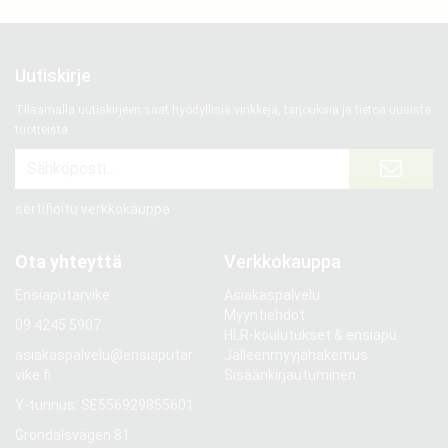
Uutiskirje
Tilaamalla uutiskirjeen saat hyödyllisiä vinkkejä, tarjouksia ja tietoa uusista
tuotteista.
sertifioitu verkkokauppa
Ota yhteyttä
Verkkokauppa
Ensiaputarvike
Asiakaspalvelu
Myyntiehdot
09 4245 5907
HLR-koulutukset & ensiapu
asiakaspalvelu@ensiaputar
Jälleenmyyjähakemus
vike.fi
Sisäänkirjautuminen
Y-tunnus: SE556929855601
Gröndalsvägen 81