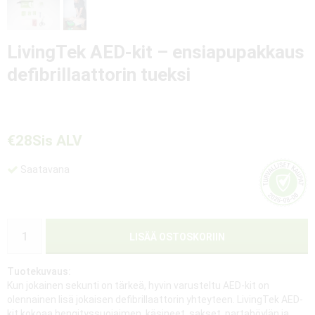
LivingTek AED-kit – ensiapupakkaus
defibrillaattorin tueksi
€28
Sis ALV
Saatavana
LISÄÄ OSTOSKORIIN
Tuotekuvaus:
Kun jokainen sekunti on tärkeä, hyvin varusteltu AED-kit on
olennainen lisä jokaisen defibrillaattorin yhteyteen. LivingTek AED-
kit kokoaa hengityssuojaimen, käsineet, sakset, partahöylän ja