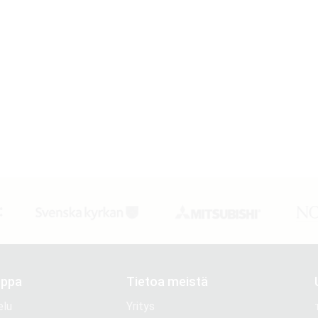
:
uppa
Tietoa meistä
elu
Yritys
T