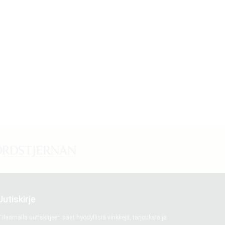
Uutiskirje
ilaamalla uutiskirjeen saat hyödyllisiä vinkkejä, tarjouksia ja