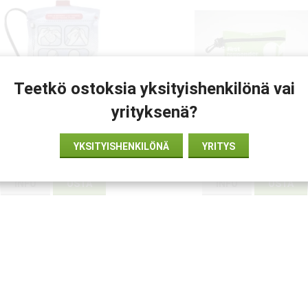
Teetkö ostoksia yksityishenkilönä vai
yrityksenä?
btech Lifeline View Lasten
LivingTek AED-kit –
Defibrillointielektrodi
ensiapupakkaus defibrillaat
YKSITYISHENKILÖNÄ
YRITYS
tueksi
€179
€28
INFO
OSTA
INFO
OSTA