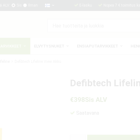
ä ALV:
Sis
Ilman
E-lasku
Nopea 7 € toimitus kai
TARVIKKEET
ELVYTYSNUKET
ENSIAPUTARVIKKEET
HEN
ifeline
Defibtech Lifeline View Akku
Defibtech Lifel
€398
Sis ALV
Saatavana