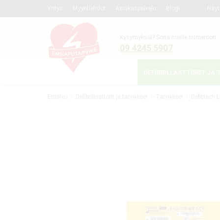
Yritys
Myyntiehdot
Asiakaspalvelu
Blogi
Näyt
Kysymyksiä? Soita meille numeroon:
09 4245 5907
DEFIBRILLAATTORIT JA 
Etusivu
Defibrillaattorit ja tarvikkeet
Tarvikkeet
Defibtech L