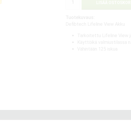
LISÄÄ OSTOSKOR
Tuotekuvaus:
Defibtech Lifeline View Akku
Tarkoitettu Lifeline View j
Käyttöikä valmiustilassa n
Vähintään 125 iskua