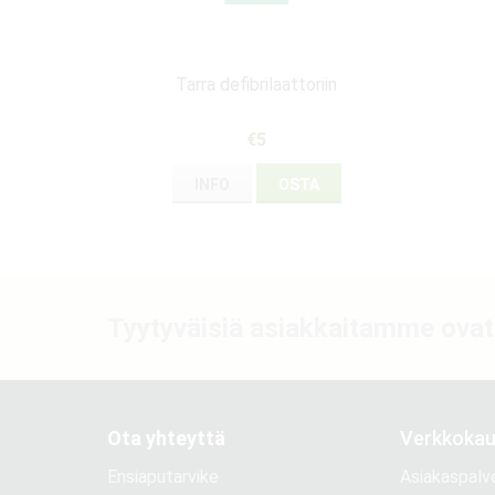
Tarra defibrilaattoriin
€5
INFO
OSTA
Tyytyväisiä asiakkaitamme ovat
Ota yhteyttä
Verkkoka
Ensiaputarvike
Asiakaspalv