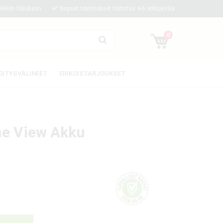
kkiin tilauksiin
Nopeat toimitukset toimitus 4-6 arkipäivää
0
GITYSVÄLINEET
ERIKOISTARJOUKSET
ine View Akku