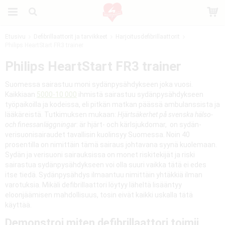
Etusivu
Defibrillaattorit ja tarvikkeet
Harjoitusdefibrillaattorit
Philips HeartStart FR3 trainer
Tuote on lisätty ostoskoriin
Philips HeartStart FR3 trainer
Suomessa sairastuu moni sydänpysähdykseen joka vuosi.
Kaikkiaan
5000-10 000
ihmistä sairastuu sydänpysähdykseen
työpaikoilla ja kodeissa, eli pitkän matkan päässä ambulanssista ja
lääkäreistä. Tutkimuksen mukaan:
Hjärtsäkerhet på svenska hälso-
och finessanläggningar
: är hjärt- och kärlsjukdomar, on sydän-
verisuonisairaudet tavallisin kuolinsyy Suomessa. Noin 40
prosentilla on nimittäin tämä sairaus johtavana syynä kuolemaan.
Sydän ja verisuoni sairauksissa on monet riskitekijät ja riski
sairastua sydänpysähdykseen voi olla suuri vaikka tätä ei edes
itse tiedä. Sydänpysähdys ilmaantuu nimittäin yhtäkkiä ilman
varotuksia. Mikäli defibrillaattori löytyy läheltä lisääntyy
eloonjäämisen mahdollisuus, tosin eivät kaikki uskalla tätä
käyttää.
Demonstroi miten defibrillaattori toimii