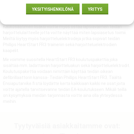
YKSITYISHENKILÖNÄ
YRITYS
Kaikki varusteet harjoittelulaitteelle
Kaukosäätimen lisäksi voitte myös ostaa lapsiavaimen teidän
harjoittelulaitteelle jotta voitte näyttää miten lapsiasetus toimii.
Meiltä löytyy myös harjoitteluelektrodeja jotka sopivat teidän
Phillips HeartStart FR3 traineriin sekä harjoitteluelektrodien
kaapelit.
Me voimme suositella HeartStart FR3 koulutuspakettia joka
sisältää mm. ladattavan harjoitteluakun sekä harjoitteluelektrodit.
Koulutuspakettia voidaan nimittäin käyttää teidän oikean
defibrillaattorin kanssa- Teidän Phillips HeartStart FR3. Täältä
Ensiaputarvike.fi:stä löydätte kerta kaikkiaan kaikki ne osat joita
voitte ajatella tarvitsevanne teidän EA-koulutukseen. Mikäli teillä
on kysymyksiä meidän tarjonnasta voitte aina olla yhteydessä
meihin.
Tyytyväisiä asiakkaitamme ovat: