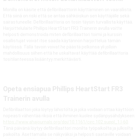
Monilla on käsite että defibrillaattorin käyttäminen on vaarallista.
Että siinä on riski että se antaa sähköiskun sen käyttäjälle sekä
sairastuneelle. Defibrillaattoria on tosin täysin turvallista käyttää.
Harjoittelulaite Phillips HeartStart FR3 Trainerin avulla voitte
helposti demonstroida miten defibrillaattori toimii ja kurssin
osallistujat voivat itse saada käytännön harjoittelua tämän
käytössä. Tällä tavoin voivat he päästä pelkonsa yli jolloin
mahdollisuus siihen että he uskaltavat käyttää defibrillaattoria
tositilanteessa lisääntyy merkittävästi.
Opeta ensiapua Phillips HeartStart FR3
Trainerin avulla
Defibrillaattori joka löytyy lähistöltä ja joka voidaan ottaa käyttöön
nopeasti vähentää riksiä että ihminen kuolee sydänpysähdykseen:
https://www.ahajournals.org/doi/10.1161/circ.102.suppl_1.I-60
.
Tänä päivänä löytyy defibrillaattori monilta työpaikoilta ja julkisilta
paikoilta. Asettamalla se näkyväksi ja helposti saataville voidaan