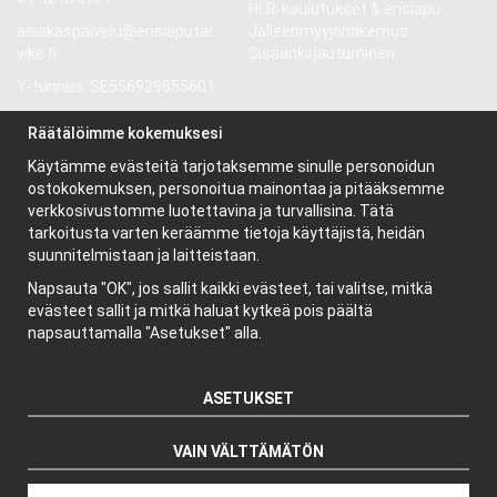
HLR-koulutukset & ensiapu
asiakaspalvelu@ensiaputar
Jälleenmyyjähakemus
vike.fi
Sisäänkirjautuminen
Y-tunnus: SE556929855601
Gröndalsvägen 81
Räätälöimme kokemuksesi
117 68 Stockholm
Käytämme evästeitä tarjotaksemme sinulle personoidun
Ruotsi
ostokokemuksen, personoitua mainontaa ja pitääksemme
verkkosivustomme luotettavina ja turvallisina. Tätä
tarkoitusta varten keräämme tietoja käyttäjistä, heidän
Tietoa meistä
suunnitelmistaan ja laitteistaan.
Yritys
Napsauta "OK", jos sallit kaikki evästeet, tai valitse, mitkä
Uutiskirje
evästeet sallit ja mitkä haluat kytkeä pois päältä
Evästeet
napsauttamalla "Asetukset" alla.
ASETUKSET
VAIN VÄLTTÄMÄTÖN
Tuottaja: Wikinggruppen