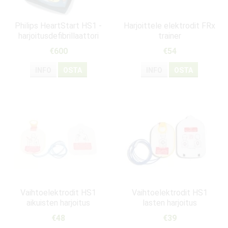
Philips HeartStart HS1 -
Harjoittele elektrodit FRx
harjoitusdefibrillaattori
trainer
(ENG)
€600
€54
INFO
OSTA
INFO
OSTA
Vaihtoelektrodit HS1
Vaihtoelektrodit HS1
aikuisten harjoitus
lasten harjoitus
€48
€39