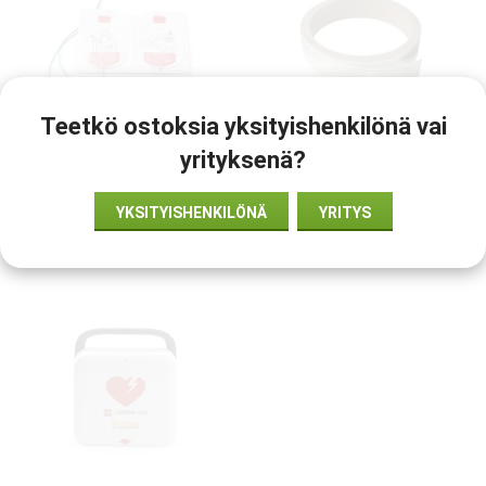
Teetkö ostoksia yksityishenkilönä vai
HeartStart FR3 -
Ulkoinen sovitinteippi, 5
yrityksenä?
harjoituselektrodit
kpl
€56
€79
YKSITYISHENKILÖNÄ
YRITYS
INFO
OSTA
INFO
OSTA