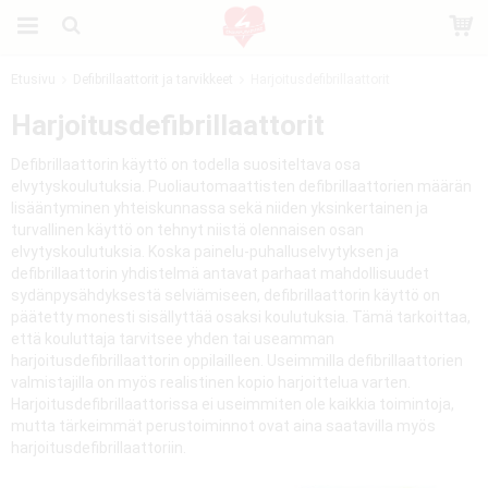
Etusivu
Defibrillaattorit ja tarvikkeet
Harjoitusdefibrillaattorit
Tuote on lisätty ostoskoriin
Harjoitusdefibrillaattorit
Defibrillaattorin käyttö on todella suositeltava osa
elvytyskoulutuksia. Puoliautomaattisten defibrillaattorien määrän
lisääntyminen yhteiskunnassa sekä niiden yksinkertainen ja
turvallinen käyttö on tehnyt niistä olennaisen osan
elvytyskoulutuksia. Koska painelu-puhalluselvytyksen ja
defibrillaattorin yhdistelmä antavat parhaat mahdollisuudet
sydänpysähdyksestä selviämiseen, defibrillaattorin käyttö on
päätetty monesti sisällyttää osaksi koulutuksia. Tämä tarkoittaa,
että kouluttaja tarvitsee yhden tai useamman
harjoitusdefibrillaattorin oppilailleen. Useimmilla defibrillaattorien
valmistajilla on myös realistinen kopio harjoittelua varten.
Harjoitusdefibrillaattorissa ei useimmiten ole kaikkia toimintoja,
mutta tärkeimmät perustoiminnot ovat aina saatavilla myös
harjoitusdefibrillaattoriin.