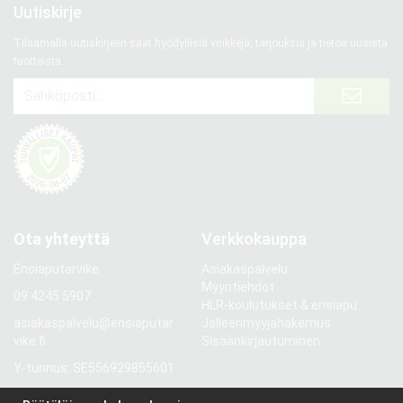
Uutiskirje
Tilaamalla uutiskirjeen saat hyödyllisiä vinkkejä, tarjouksia ja tietoa uusista
tuotteista.
Ota yhteyttä
Verkkokauppa
Ensiaputarvike
Asiakaspalvelu
Myyntiehdot
09 4245 5907
HLR-koulutukset & ensiapu
asiakaspalvelu@ensiaputar
Jälleenmyyjähakemus
vike.fi
Sisäänkirjautuminen
Y-tunnus: SE556929855601
Gröndalsvägen 81