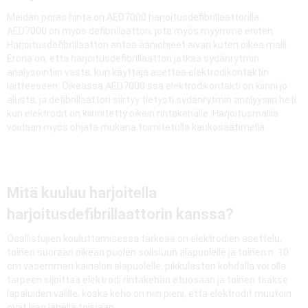
Meidän paras hinta on AED7000 harjoitusdefibrillaattorilla.
AED7000 on myös defibrillaattori, jota myös myymme eniten.
Harjoitusdefibrillaattori antaa ääniohjeet aivan kuten oikea malli.
Erona on, että harjoitusdefibrillaattori jatkaa sydänrytmin
analysointiin vasta, kun käyttäjä asettaa elektrodikontaktin
laitteeseen. Oikeassa AED7000:ssa elektrodikontakti on kiinni jo
alusta, ja defibrillaattori siirtyy tietysti sydänrytmin analyysiin heti
kun elektrodit on kiinnitetty oikein rintakehälle. Harjoitusmallia
voidaan myös ohjata mukana toimitetulla kaukosäätimellä.
Mitä kuuluu harjoitella
harjoitusdefibrillaattorin kanssa?
Osallistujien kouluttamisessa tärkeää on elektrodien asettelu,
toinen suoraan oikean puolen solisluun alapuolelle ja toinen n. 10
cm vasemman kainalon alapuolelle, pikkulasten kohdalla voi olla
tarpeen sijoittaa elektrodi rintakehän etuosaan ja toinen taakse
lapaluiden välille, koska keho on niin pieni, että elektrodit muutoin
ovat liian lähellä toisiaan.