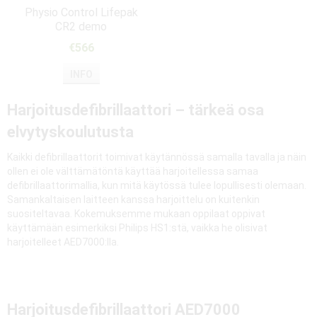
Physio Control Lifepak
CR2 demo
€566
INFO
Harjoitusdefibrillaattori – tärkeä osa
elvytyskoulutusta
Kaikki defibrillaattorit toimivat käytännössä samalla tavalla ja näin
ollen ei ole välttämätöntä käyttää harjoitellessa samaa
defibrillaattorimallia, kun mitä käytössä tulee lopullisesti olemaan.
Samankaltaisen laitteen kanssa harjoittelu on kuitenkin
suositeltavaa. Kokemuksemme mukaan oppilaat oppivat
käyttämään esimerkiksi Philips HS1:stä, vaikka he olisivat
harjoitelleet AED7000:lla.
Harjoitusdefibrillaattori AED7000