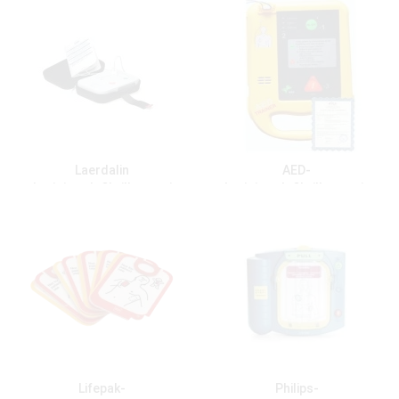
Laerdalin
AED-
harjoitusdefibrillaattori
harjoitusdefibrillaattorit
Lifepak-
Philips-