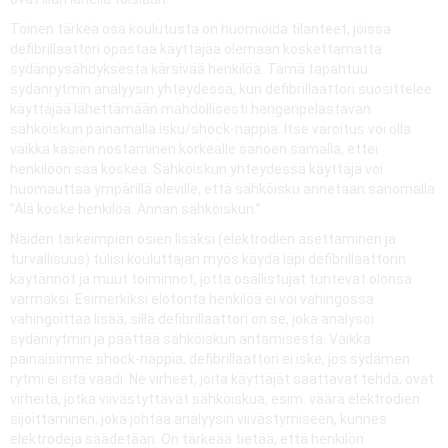
Toinen tärkeä osa koulutusta on huomioida tilanteet, joissa
defibrillaattori opastaa käyttäjää olemaan koskettamatta
sydänpysähdyksestä kärsivää henkilöä. Tämä tapahtuu
sydänrytmin analyysin yhteydessä, kun defibrillaattori suosittelee
käyttäjää lähettämään mahdollisesti hengenpelastavan
sähköiskun painamalla isku/shock-nappia. Itse varoitus voi olla
vaikka käsien nostaminen korkealle sanoen samalla, ettei
henkilöön saa koskea. Sähköiskun yhteydessä käyttäjä voi
huomauttaa ympärillä oleville, että sähköisku annetaan sanomalla
”Älä koske henkilöä. Annan sähköiskun.”
Näiden tärkeimpien osien lisäksi (elektrodien asettaminen ja
turvallisuus) tulisi kouluttajan myös käydä läpi defibrillaattorin
käytännöt ja muut toiminnot, jotta osallistujat tuntevat olonsa
varmaksi. Esimerkiksi elotonta henkilöä ei voi vahingossa
vahingoittaa lisää, sillä defibrillaattori on se, joka analysoi
sydänrytmin ja päättää sähköiskun antamisesta. Vaikka
painaisimme shock-nappia, defibrillaattori ei iske, jos sydämen
rytmi ei sitä vaadi. Ne virheet, joita käyttäjät saattavat tehdä, ovat
virheitä, jotka viivästyttävät sähköiskua, esim. väärä elektrodien
sijoittaminen, joka johtaa analyysin viivästymiseen, kunnes
elektrodeja säädetään. On tärkeää tietää, että henkilön