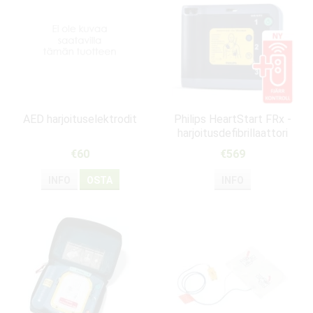
AED harjoituselektrodit
Philips HeartStart FRx -
harjoitusdefibrillaattori
(ENG)
€60
€569
INFO
OSTA
INFO