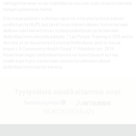
vahingoittaminen ei ole mahdollista muutoin, kuin viivästyttämällä
hengen pelastavia toimia.
Eräs espanjalainen tutkimus raportoi, että elvytyskoulutuksen
osallistujista 86,8% pystyivät koulutuksen jälkeen tunnistamaan
äkillisen odottamattoman sydänpysähdyksen ja löytämään
defibrillaattorin yleisellä paikalla. (“Lay People Training in CPR and in
the Use of an Automated External Defibrillator, and Its Social
Impact: A Community Health Study” F. Villalobos ym. 2019.
Realistinen kopio defibrillaattorista voi toivottavasti auttaa
osallistujia myös tuntemaan olonsa turvalliseksi oikean
defibrillaattorin käytön kanssa.
Tyytyväisiä asiakkaitamme ovat: