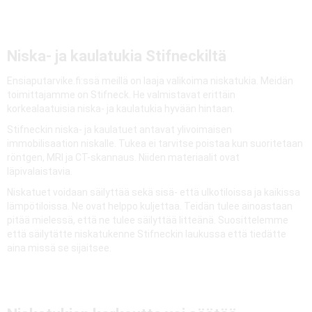
Niska- ja kaulatukia Stifneckiltä
Ensiaputarvike.fi:ssä meillä on laaja valikoima niskatukia. Meidän
toimittajamme on Stifneck. He valmistavat erittäin
korkealaatuisia niska- ja kaulatukia hyvään hintaan.
Stifneckin niska- ja kaulatuet antavat ylivoimaisen
immobilisaation niskalle. Tukea ei tarvitse poistaa kun suoritetaan
röntgen, MRI ja CT-skannaus. Niiden materiaalit ovat
läpivalaistavia.
Niskatuet voidaan säilyttää sekä sisä- että ulkotiloissa ja kaikissa
lämpötiloissa. Ne ovat helppo kuljettaa. Teidän tulee ainoastaan
pitää mielessä, että ne tulee säilyttää litteänä. Suosittelemme
että säilytätte niskatukenne Stifneckin laukussa että tiedätte
aina missä se sijaitsee.