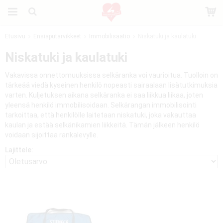
Etusivu
Ensiaputarvikkeet
Immobilisaatio
Niskatuki ja kaulatuki
Tuote on lisätty ostoskoriin
Niskatuki ja kaulatuki
Vakavissa onnettomuuksissa selkäranka voi vaurioitua. Tuolloin on
tärkeää viedä kyseinen henkilö nopeasti sairaalaan lisätutkimuksia
varten. Kuljetuksen aikana selkäranka ei saa liikkua liikaa, joten
yleensä henkilö immobilisoidaan. Selkärangan immobilisointi
tarkoittaa, että henkilölle laitetaan niskatuki, joka vakauttaa
kaulan ja estää selkänikamien liikkeitä. Tämän jälkeen henkilö
voidaan sijoittaa rankalevylle.
Lajittele: