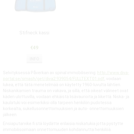
Stifneck kassi
€49
INFO
Selvityksessä Påverkan av spinal immobilisering:
http://www.diva-
portal.se/smash/get/diva2:939054/FULLTEXT01.pdf
, voidaan
lukea, että tätä menetelmää on käytetty 1960-luvulta lähtien.
Niskanikamien trauma on vakava, ja sillä, että oikeat välineet ovat
käden ulottuvilla, voidaan ehkäistä lisävaurioita ja liikettä. Niska- ja
kaulatuki voi esimerkiksi olla tarpeen henkilön pudotessa
korkealta, sukellusonnettomuuksien ja auto- onnettomuuksien
jälkeen.
Ensiaputarvike.fi:stä löydätte erilaisia niskatukia jotta pystytte
immobilisoimaan onnettomuuden kohdannutta henkilöä.