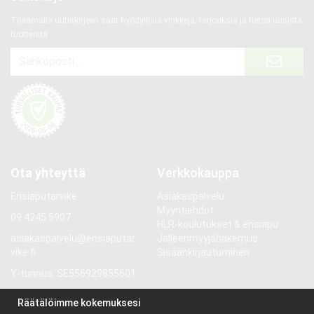
Tilaamalla uutiskirjeen saat hyödyllisiä vinkkejä, tarjouksia ja tietoa uusista
tuotteista.
Ota yhteyttä
Verkkokauppa
Ensiaputarvike
Asiakaspalvelu
Myyntiehdot
09 4245 5907
HLR-koulutukset & ensiapu
asiakaspalvelu@ensiaputar
Jälleenmyyjähakemus
vike.fi
Sisäänkirjautuminen
Y-tunnus: SE556929855601
Gröndalsvägen 81
Räätälöimme kokemuksesi