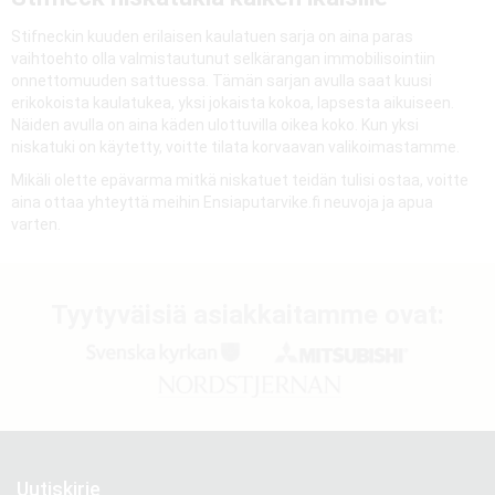
Stifneckin kuuden erilaisen kaulatuen sarja on aina paras
vaihtoehto olla valmistautunut selkärangan immobilisointiin
onnettomuuden sattuessa. Tämän sarjan avulla saat kuusi
erikokoista kaulatukea, yksi jokaista kokoa, lapsesta aikuiseen.
Näiden avulla on aina käden ulottuvilla oikea koko. Kun yksi
niskatuki on käytetty, voitte tilata korvaavan valikoimastamme.
Mikäli olette epävarma mitkä niskatuet teidän tulisi ostaa, voitte
aina ottaa yhteyttä meihin Ensiaputarvike.fi neuvoja ja apua
varten.
Tyytyväisiä asiakkaitamme ovat:
Uutiskirje