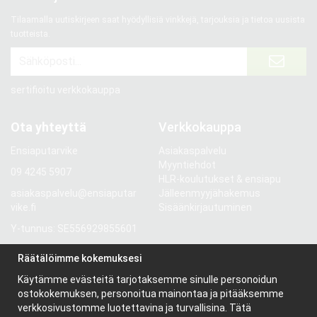
Tilaamalla uutiskirjeen saat hyödyllisiä vinkkejä, tarjouksia ja tietoa uusista
tuotteista.
sertifioitu verkkokauppa
Ota yhteyttä
Verkkokauppa
Ensiaputarvike
Asiakaspalvelu
Myyntiehdot
09 4245 5907
HLR-koulutukset & ensiapu
asiakaspalvelu@ensiaputar
Jälleenmyyjähakemus
vike.fi
Sisäänkirjautuminen
Y-tunnus: SE556929855601
Gröndalsvägen 81
Räätälöimme kokemuksesi
117 68 Stockholm
Käytämme evästeitä tarjotaksemme sinulle personoidun
Ruotsi
ostokokemuksen, personoitua mainontaa ja pitääksemme
verkkosivustomme luotettavina ja turvallisina. Tätä