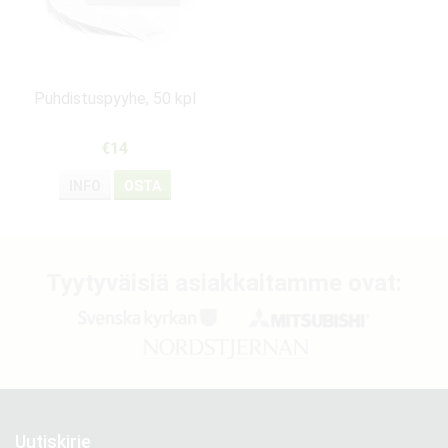
Puhdistuspyyhe, 50 kpl
€14
INFO
OSTA
Tyytyväisiä asiakkaitamme ovat:
Uutiskirje