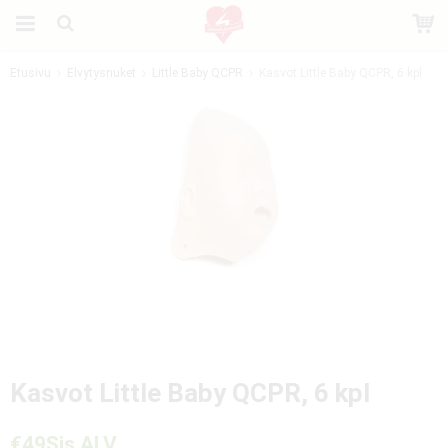
Etusivu
Elvytysnuket
Little Baby QCPR
Kasvot Little Baby QCPR, 6 kpl
Tuote on lisätty ostoskoriin
Kasvot Little Baby QCPR, 6 kpl
€49
Sis ALV