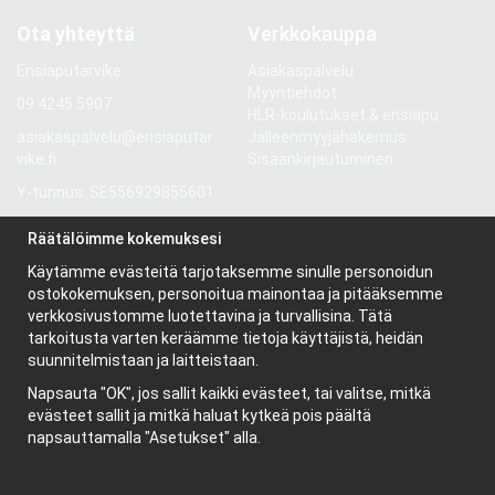
Ota yhteyttä
Verkkokauppa
Ensiaputarvike
Asiakaspalvelu
Myyntiehdot
09 4245 5907
HLR-koulutukset & ensiapu
asiakaspalvelu@ensiaputar
Jälleenmyyjähakemus
vike.fi
Sisäänkirjautuminen
Y-tunnus: SE556929855601
Gröndalsvägen 81
Räätälöimme kokemuksesi
117 68 Stockholm
Käytämme evästeitä tarjotaksemme sinulle personoidun
Ruotsi
ostokokemuksen, personoitua mainontaa ja pitääksemme
verkkosivustomme luotettavina ja turvallisina. Tätä
tarkoitusta varten keräämme tietoja käyttäjistä, heidän
Tietoa meistä
suunnitelmistaan ja laitteistaan.
Yritys
Napsauta "OK", jos sallit kaikki evästeet, tai valitse, mitkä
Uutiskirje
evästeet sallit ja mitkä haluat kytkeä pois päältä
Evästeet
napsauttamalla "Asetukset" alla.