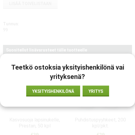
LISÄÄ TOIVELISTAAN
Tunnus:
99
Suositellut lisävarusteet tälle tuotteelle
Teetkö ostoksia yksityishenkilönä vai
yrityksenä?
YKSITYISHENKILÖNÄ
YRITYS
Kasvosuoja lapsinukelle,
Puhdistuspyyhkeet, 200
Prestan, 50 kpl
kpl/pkt.
€39
€29