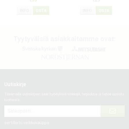
INFO
OSTA
INFO
OSTA
Tyytyväisiä asiakkaitamme ovat:
Uutiskirje
Tilaamalla uutiskirjeen saat hyödyllisiä vinkkejä, tarjouksia ja tietoa uusista
tuotteista.
sertifioitu verkkokauppa