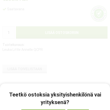
Saatavana
LISÄÄ OSTOSKORIIN
Tuotekuvaus:
Leuka Little Annelle QCPR.
LISÄÄ TOIVELISTAAN
Tunnus:
020201
Teetkö ostoksia yksityishenkilönä vai
yrityksenä?