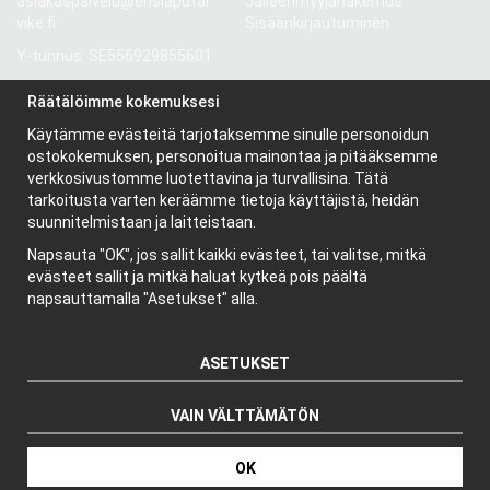
asiakaspalvelu@ensiaputar
Jälleenmyyjähakemus
vike.fi
Sisäänkirjautuminen
Y-tunnus: SE556929855601
Gröndalsvägen 81
Räätälöimme kokemuksesi
117 68 Stockholm
Käytämme evästeitä tarjotaksemme sinulle personoidun
Ruotsi
ostokokemuksen, personoitua mainontaa ja pitääksemme
verkkosivustomme luotettavina ja turvallisina. Tätä
tarkoitusta varten keräämme tietoja käyttäjistä, heidän
Tietoa meistä
suunnitelmistaan ja laitteistaan.
Yritys
Napsauta "OK", jos sallit kaikki evästeet, tai valitse, mitkä
Uutiskirje
evästeet sallit ja mitkä haluat kytkeä pois päältä
Evästeet
napsauttamalla "Asetukset" alla.
ASETUKSET
VAIN VÄLTTÄMÄTÖN
Tuottaja: Wikinggruppen
OK