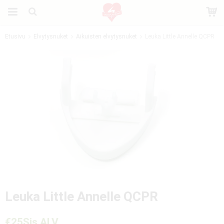
Etusivu
Elvytysnuket
Aikuisten elvytysnuket
Leuka Little Annelle QCPR
Tuote on lisätty ostoskoriin
Leuka Little Annelle QCPR
€25
Sis ALV