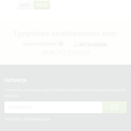
INFO
OSTA
Tyytyväisiä asiakkaitamme ovat:
Uutiskirje
Tilaamalla uutiskirjeen saat hyödyllisiä vinkkejä, tarjouksia ja tietoa uusista
tuotteista.
sertifioitu verkkokauppa