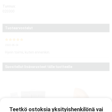
Tunnus:
020300
Tuotearvostelut
2023-05-24
Hyvin toimii, kuten ennenkin.
Suositellut lisävarusteet tälle tuotteelle
Teetkö ostoksia yksityishenkilönä vai