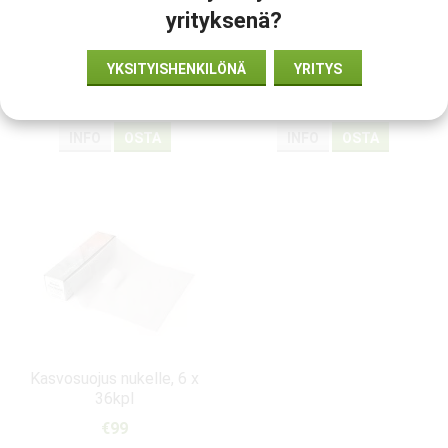
yrityksenä?
Puhdistuspyyhe, 50 kpl
Kasvot, Anne (vaalea), 6
YKSITYISHENKILÖNÄ
YRITYS
kpl
€14
€98
INFO
OSTA
INFO
OSTA
Kasvosuojus nukelle, 6 x
36kpl
€99