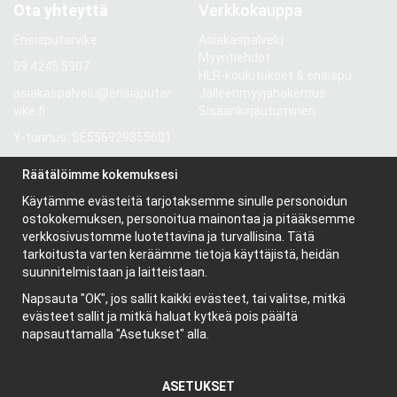
Ota yhteyttä
Verkkokauppa
Ensiaputarvike
Asiakaspalvelu
Myyntiehdot
09 4245 5907
HLR-koulutukset & ensiapu
asiakaspalvelu@ensiaputar
Jälleenmyyjähakemus
vike.fi
Sisäänkirjautuminen
Y-tunnus: SE556929855601
Gröndalsvägen 81
Räätälöimme kokemuksesi
117 68 Stockholm
Käytämme evästeitä tarjotaksemme sinulle personoidun
Ruotsi
ostokokemuksen, personoitua mainontaa ja pitääksemme
verkkosivustomme luotettavina ja turvallisina. Tätä
tarkoitusta varten keräämme tietoja käyttäjistä, heidän
Tietoa meistä
suunnitelmistaan ja laitteistaan.
Yritys
Napsauta "OK", jos sallit kaikki evästeet, tai valitse, mitkä
Uutiskirje
evästeet sallit ja mitkä haluat kytkeä pois päältä
Evästeet
napsauttamalla "Asetukset" alla.
ASETUKSET