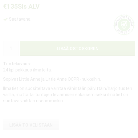
€135
Sis ALV
Saatavana
LISÄÄ OSTOSKORIIN
Tuotekuvaus:
24 kpl pakkaus ilmateitä.
Sopivat Little Anne ja Little Anne QCPR -nukkeihin.
Ilmatiet on suositeltava vaihtaa vähintään päivittäin/harjoitusten
välillä, mutta tartuntojen leviämisen ehkäisemiseksi ilmatiet on
suotava vaihtaa useamminkin.
LISÄÄ TOIVELISTAAN