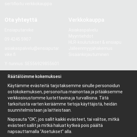
sertifioitu verkkokauppa
Ota yhteyttä
Verkkokauppa
Ensiaputarvike
Asiakaspalvelu
Myyntiehdot
09 4245 5907
HLR-koulutukset & ensiapu
asiakaspalvelu@ensiaputar
Jälleenmyyjähakemus
vike.fi
Sisäänkirjautuminen
Y-tunnus: SE556929855601
Gröndalsvägen 81
Räätälöimme kokemuksesi
117 68 Stockholm
Käytämme evästeitä tarjotaksemme sinulle personoidun
Ruotsi
ostokokemuksen, personoitua mainontaa ja pitääksemme
verkkosivustomme luotettavina ja turvallisina. Tätä
tarkoitusta varten keräämme tietoja käyttäjistä, heidän
Tietoa meistä
suunnitelmistaan ja laitteistaan.
Yritys
Napsauta "OK", jos sallit kaikki evästeet, tai valitse, mitkä
Uutiskirje
evästeet sallit ja mitkä haluat kytkeä pois päältä
Evästeet
napsauttamalla "Asetukset" alla.