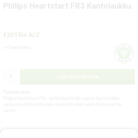
Philips Heartstart FR3 Kantolaukku
€201
Sis ALV
Saatavana
LISÄÄ OSTOSKORIIN
Tuotekuvaus:
Philips HeartStart FRx -defibrillaattorille sopiva kantolaukku.
Laukussa riittävästi tilaa varaelektrodeja sekä elvytyssettiä
varten.
LISÄÄ TOIVELISTAAN