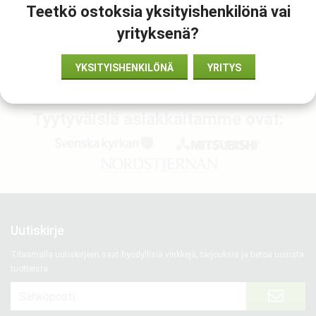
Teetkö ostoksia yksityishenkilönä vai
yrityksenä?
Tunnus:
989803179161
YKSITYISHENKILÖNÄ
YRITYS
Tyytyväisiä asiakkaitamme ovat:
Uutiskirje
Tilaamalla uutiskirjeen saat hyödyllisiä vinkkejä, tarjouksia ja tietoa uusista
tuotteista.