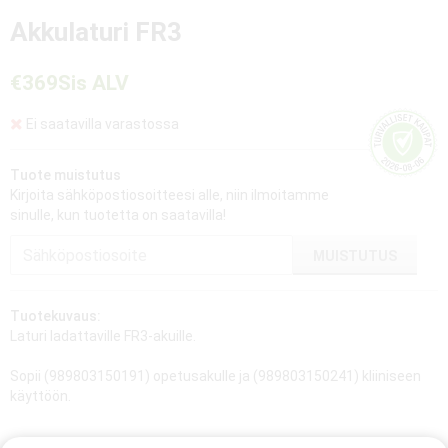
Akkulaturi FR3
€369
Sis ALV
Ei saatavilla varastossa
Tuote muistutus
Kirjoita sähköpostiosoitteesi alle, niin ilmoitamme
sinulle, kun tuotetta on saatavilla!
MUISTUTUS
Tuotekuvaus:
Laturi ladattaville FR3-akuille.
Sopii (989803150191) opetusakulle ja (989803150241) kliiniseen
käyttöön.