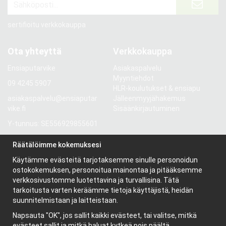
sertifioitu verkkokauppa
Ota yhteyttä
Verkkokauppa
Ensiaputarvike
Asiakaspalvelu
Myyntiehdot
09 4245 5907
HLR-koulutukset & ensiapu
asiakaspalvelu@ensiaputar
Jälleenmyyjähakemus
vike.fi
Sisäänkirjautuminen
Y-tunnus: SE556929855601
Gröndalsvägen 81
Räätälöimme kokemuksesi
117 68 Stockholm
Käytämme evästeitä tarjotaksemme sinulle personoidun
Ruotsi
ostokokemuksen, personoitua mainontaa ja pitääksemme
verkkosivustomme luotettavina ja turvallisina. Tätä
tarkoitusta varten keräämme tietoja käyttäjistä, heidän
Tietoa meistä
suunnitelmistaan ja laitteistaan.
Yritys
Napsauta "OK", jos sallit kaikki evästeet, tai valitse, mitkä
Uutiskirje
evästeet sallit ja mitkä haluat kytkeä pois päältä