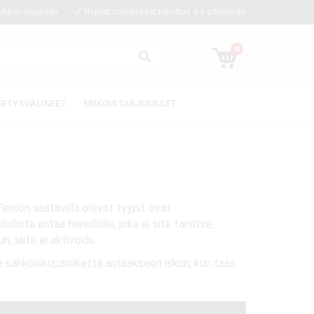
kkiin tilauksiin
Nopeat toimitukset toimitus 4-6 arkipäivää
0
GITYSVÄLINEET
ERIKOISTARJOUKSET
leisön saatavilla olevat tyypit ovat
ista antaa henkilölle, joka ei sitä tarvitse,
n, laite ei aktivoidu.
a sähköiskupainiketta antaakseen iskun, kun taas