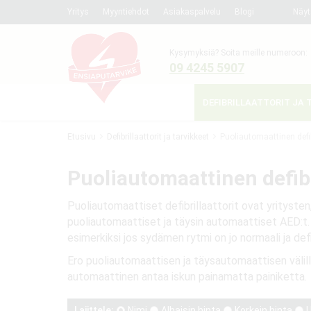
Yritys
Myyntiehdot
Asiakaspalvelu
Blogi
Näyt
Kysymyksiä? Soita meille numeroon:
09 4245 5907
DEFIBRILLAATTORIT JA 
Etusivu
Defibrillaattorit ja tarvikkeet
Puoliautomaattinen defib
Puoliautomaattinen defibr
Puoliautomaattiset defibrillaattorit ovat yritysten
puoliautomaattiset ja täysin automaattiset AED:t. M
esimerkiksi jos sydämen rytmi on jo normaali ja defib
Ero puoliautomaattisen ja täysautomaattisen välill
automaattinen antaa iskun painamatta painiketta.
Lajittele:
Nimi
Alhaisin hinta
Korkein hinta