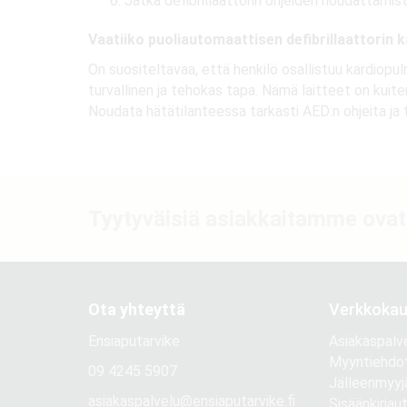
Jatka defibrillaattorin ohjeiden noudattamis
Vaatiiko puoliautomaattisen defibrillaattorin 
On suositeltavaa, että henkilö osallistuu kardiopul
turvallinen ja tehokas tapa. Nämä laitteet on kuiten
Noudata hätätilanteessa tarkasti AED:n ohjeita ja 
Tyytyväisiä asiakkaitamme ovat
Ota yhteyttä
Verkkoka
Ensiaputarvike
Asiakaspalv
Myyntiehdo
09 4245 5907
Jälleenmyy
asiakaspalvelu@ensiaputarvike.fi
Sisäänkirjau