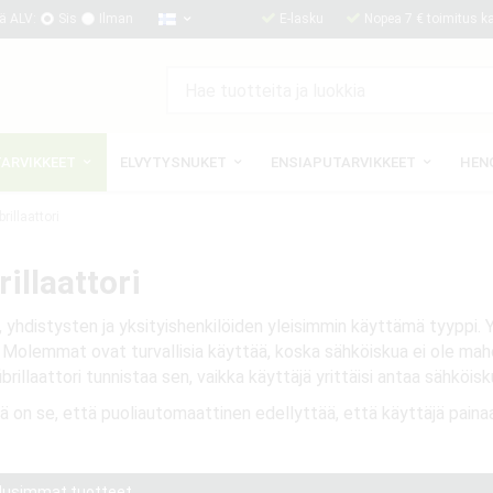
ä ALV:
Sis
Ilman
E-lasku
Nopea 7 € toimitus kai
TARVIKKEET
ELVYTYSNUKET
ENSIAPUTARVIKKEET
HEN
rillaattori
illaattori
, yhdistysten ja yksityishenkilöiden yleisimmin käyttämä tyyppi. Y
olemmat ovat turvallisia käyttää, koska sähköiskua ei ole mahdoll
rillaattori tunnistaa sen, vaikka käyttäjä yrittäisi antaa sähköisku
ä on se, että puoliautomaattinen edellyttää, että käyttäjä paina
Uusimmat tuotteet