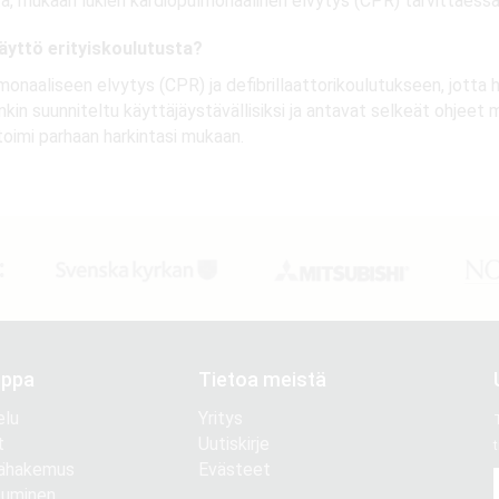
ta, mukaan lukien kardiopulmonaalinen elvytys (CPR) tarvittaessa.
käyttö erityiskoulutusta?
monaaliseen elvytys (CPR) ja defibrillaattorikoulutukseen, jotta h
kin suunniteltu käyttäjäystävällisiksi ja antavat selkeät ohjeet my
toimi parhaan harkintasi mukaan.
:
uppa
Tietoa meistä
elu
Yritys
T
t
Uutiskirje
t
jähakemus
Evästeet
tuminen