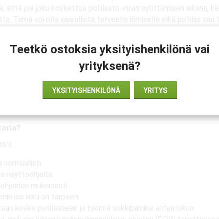
 että jos joku koskettaa potilasta virran syöttämisen aikana, hän
a. Tämä voi olla vaarallista terveelle ihmiselle eikä potilas s
ri lähettää iskun itse ja käyttäjä ei voi pysäyttää sitä, jos joku
Teetkö ostoksia yksityishenkilönä vai
yrityksenä?
ellinen laite, jota käytetään äkillisen sydämenpysähdyksen yhte
YKSITYISHENKILÖNÄ
YRITYS
itteen ääni- ja näyttöohjeita ja painaa painike iskun antamiseen
i.
toria?
sti:
 normaalisti.
ja näyttöohjeita.
 ohjeiden mukaisesti.
tmin jos isku on tarpeen.
kaan koske potilaaseen ja työnnä sokkipainike antaa iskun.