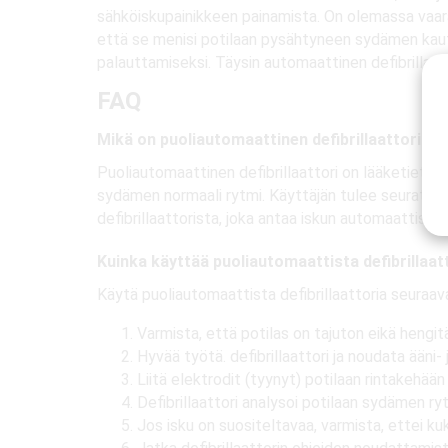
sähköiskupainikkeen painamista. On olemassa vaara,
että se menisi potilaan pysähtyneen sydämen kautt
palauttamiseksi. Täysin automaattinen defibrillaatto
FAQ
Mikä on puoliautomaattinen defibrillaattori?
Puoliautomaattinen defibrillaattori on lääketiete
sydämen normaali rytmi. Käyttäjän tulee seurata la
defibrillaattorista, joka antaa iskun automaattisest
Kuinka käyttää puoliautomaattista defibrillaat
Käytä puoliautomaattista defibrillaattoria seuraava
Varmista, että potilas on tajuton eikä hengitä
Hyvää työtä. defibrillaattori ja noudata ääni- 
Liitä elektrodit (tyynyt) potilaan rintakehään
Defibrillaattori analysoi potilaan sydämen ry
Jos isku on suositeltavaa, varmista, ettei ku