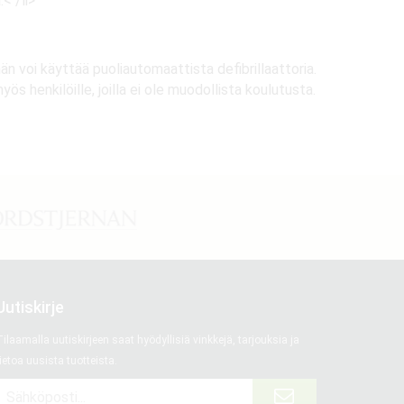
< /li>
än voi käyttää puoliautomaattista defibrillaattoria.
ös henkilöille, joilla ei ole muodollista koulutusta.
Uutiskirje
ilaamalla uutiskirjeen saat hyödyllisiä vinkkejä, tarjouksia ja
ietoa uusista tuotteista.