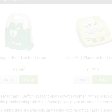
Sign LIFE – Defibrillaattori
Zoll AED Plus -defibrillaat
€1 289
€1 790
INFO
OSTA
INFO
OSTA
eettomasti. Defibrillaattorit analysoivat sydämen rytmiä, ja jos 
kka painaisit iskupainiketta. Sama pätee täysin automaattiseen vers
jos sähköiskua suositellaan, käyttäjänä voit varoittaa muita ole