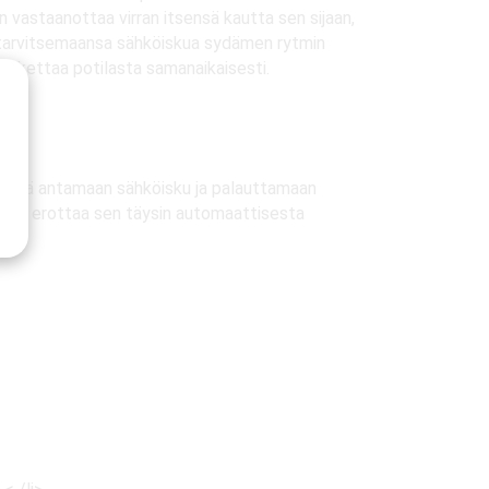
 vastaanottaa virran itsensä kautta sen sijaan,
aa tarvitsemaansa sähköiskua sydämen rytmin
 koskettaa potilasta samanaikaisesti.
ydessä antamaan sähköisku ja palauttamaan
, mikä erottaa sen täysin automaattisesta