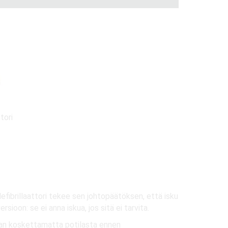
tori
defibrillaattori tekee sen johtopäätöksen, että isku
ioon: se ei anna iskua, jos sitä ei tarvita.
maan koskettamatta potilasta ennen