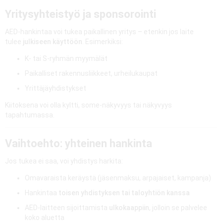
Yritysyhteistyö ja sponsorointi
AED-hankintaa voi tukea paikallinen yritys – etenkin jos laite
tulee
julkiseen käyttöön
. Esimerkiksi:
K- tai S-ryhmän myymälät
Paikalliset rakennusliikkeet, urheilukaupat
Yrittäjäyhdistykset
Kiitoksena voi olla kyltti, some-näkyvyys tai näkyvyys
tapahtumassa.
Vaihtoehto: yhteinen hankinta
Jos tukea ei saa, voi yhdistys harkita:
Omavaraista keräystä (jäsenmaksu, arpajaiset, kampanja)
Hankintaa
toisen yhdistyksen tai taloyhtiön kanssa
AED-laitteen sijoittamista
ulkokaappiin
, jolloin se palvelee
koko aluetta