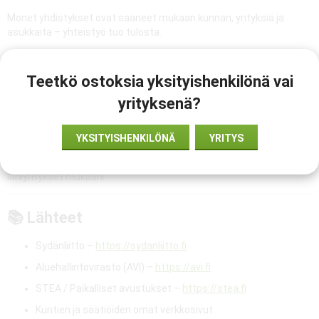
Monet yhdistykset ovat saaneet mukaan kunnan, yrityksiä ja
asukkaita – yhteistyö tuo tulosta.
Yhteenveto
Teetkö ostoksia yksityishenkilönä vai
Yhdistykset voivat joissain tapauksissa hakea tukea sydäniskuriin
yrityksenä?
– mutta vaihtoehtoja on myös ilman virallista avustusta. Luovuus,
yhteisöllisyys ja yhteistyö ovat avain turvallisempaan
YKSITYISHENKILÖNÄ
YRITYS
ympäristöön.
➡️ Aloita kysymällä kunnalta ja kartoittamalla säätiöt – ja kutsu
lähiyritykset mukaan!
📚 Lähteet
Sydänliitto –
https://sydanliitto.fi
Aluehallintovirasto (AVI) –
https://avi.fi
STEA / Paikalliset avustukset –
https://stea.fi
Kuntien ja säätiöiden omat verkkosivut