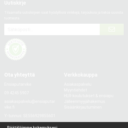
Uutiskirje
Tilaamalla uutiskirjeen saat hyödyllisiä vinkkejä, tarjouksia ja tietoa uusista
tuotteista.
Ota yhteyttä
Verkkokauppa
Ensiaputarvike
Asiakaspalvelu
Myyntiehdot
09 4245 5907
HLR-koulutukset & ensiapu
asiakaspalvelu@ensiaputar
Jälleenmyyjähakemus
vike.fi
Sisäänkirjautuminen
Y-tunnus: SE556929855601
Gröndalsvägen 81
Räätälöimme kokemuksesi