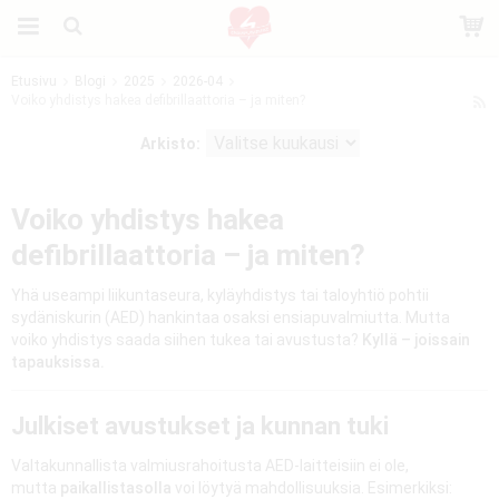
Etusivu
Blogi
2025
2026-04
Voiko yhdistys hakea defibrillaattoria – ja miten?
Tuote on lisätty ostoskoriin
Arkisto:
Voiko yhdistys hakea
defibrillaattoria – ja miten?
Yhä useampi liikuntaseura, kyläyhdistys tai taloyhtiö pohtii
sydäniskurin (AED) hankintaa osaksi ensiapuvalmiutta. Mutta
voiko yhdistys saada siihen tukea tai avustusta?
Kyllä – joissain
tapauksissa.
Julkiset avustukset ja kunnan tuki
Valtakunnallista valmiusrahoitusta AED-laitteisiin ei ole,
mutta
paikallistasolla
voi löytyä mahdollisuuksia. Esimerkiksi: