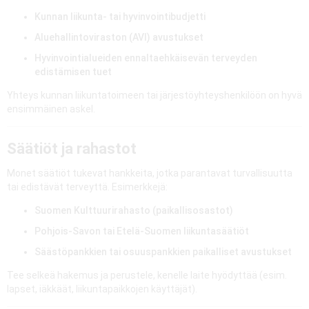
Kunnan liikunta- tai hyvinvointibudjetti
Aluehallintoviraston (AVI) avustukset
Hyvinvointialueiden ennaltaehkäisevän terveyden
edistämisen tuet
Yhteys kunnan liikuntatoimeen tai järjestöyhteyshenkilöön on hyvä
ensimmäinen askel.
Säätiöt ja rahastot
Monet säätiöt tukevat hankkeita, jotka parantavat turvallisuutta
tai edistävät terveyttä. Esimerkkejä:
Suomen Kulttuurirahasto (paikallisosastot)
Pohjois-Savon tai Etelä-Suomen liikuntasäätiöt
Säästöpankkien tai osuuspankkien paikalliset avustukset
Tee selkeä hakemus ja perustele, kenelle laite hyödyttää (esim.
lapset, iäkkäät, liikuntapaikkojen käyttäjät).